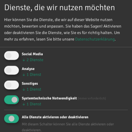
Kronthaler, Generalsekretärin von aktion leben
Dienste, die wir nutzen möchten
österreich überzeugt.
Hier können Sie die Dienste, die wir auf dieser Website nutzen
mehr
möchten, bewerten und anpassen. Sie haben das Sagen! Aktivieren
oder deaktivieren Sie die Dienste, wie Sie es für richtig halten.
Um
mehr zu erfahren, lesen Sie bitte unsere
Datenschutzerklärung
.
Kinderrechte: aktion leben
Social Media
↓
2
Dienste
fordert Einhaltung!
Analyse
↓
1
Dienst
13.11.2025
Sonstiges
↓
1
Dienst
Am 20.11. ist der internationale Tag der Kinderrechte.
aktion leben österreich tritt für ein vollständiges
Systemtechnische Notwendigkeit
(immer erforderlich)
↓
1
Dienst
Einhalten der Kinderrechte ein – auch am
Lebensanfang.
Alle Dienste aktivieren oder deaktivieren
mehr
Mit diesem Schalter können Sie alle Dienste aktivieren oder
deaktivieren.