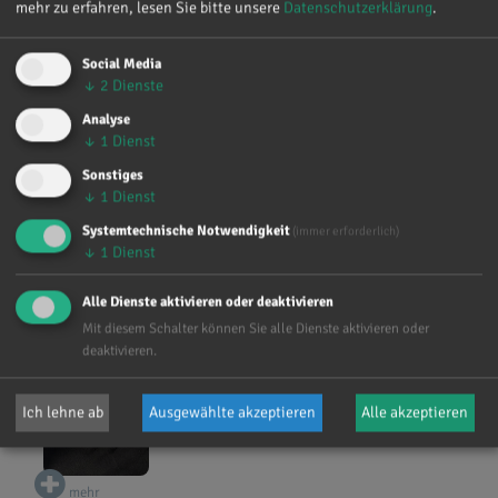
mehr zu erfahren, lesen Sie bitte unsere
Datenschutzerklärung
.
mehr
Social Media
↓
2
Dienste
Lara Polster, BA
Analyse
Bildungsreferentin
↓
1
Dienst
mehr
Sonstiges
↓
1
Dienst
Systemtechnische Notwendigkeit
(immer erforderlich)
↓
1
Dienst
mehr
Alle Dienste aktivieren oder deaktivieren
Shanti Hetz, MSc
Mit diesem Schalter können Sie alle Dienste aktivieren oder
deaktivieren.
Bildungsreferentin
Ich lehne ab
Ausgewählte akzeptieren
Alle akzeptieren
mehr
mehr