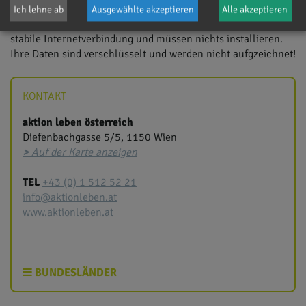
Die Online-Beratung ist mit jedem Endgerät mit Kamera (PC,
Ich lehne ab
Ausgewählte akzeptieren
Alle akzeptieren
Laptop, Tablet, Handy) möglich. Sie benötigen nur eine
stabile Internetverbindung und müssen nichts installieren.
Ihre Daten sind verschlüsselt und werden nicht aufgzeichnet!
KONTAKT
aktion leben österreich
Diefenbachgasse 5/5, 1150 Wien
>
Auf der Karte anzeigen
TEL
+43 (0) 1 512 52 21
info@aktionleben.at
www.aktionleben.at
BUNDESLÄNDER