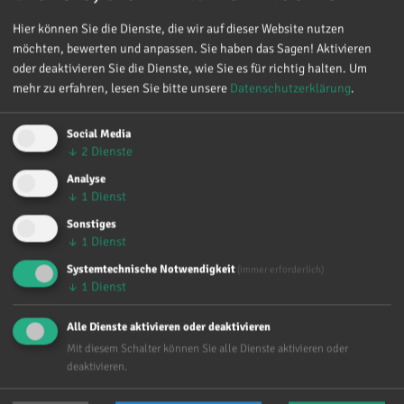
Hier können Sie die Dienste, die wir auf dieser Website nutzen
Online-Beratung über
möchten, bewerten und anpassen. Sie haben das Sagen! Aktivieren
Videotelefonie
oder deaktivieren Sie die Dienste, wie Sie es für richtig halten.
Um
mehr zu erfahren, lesen Sie bitte unsere
Datenschutzerklärung
.
Sie können persönlich in unsere Beratungsstelle kommen.
Social Media
Sie können anrufen. Oder Sie nützen die Möglichkeit der
↓
2
Dienste
Videotelefonie. Damit können Sie unsere Beratung von jedem
Ort in Österreich aus nützen.
Analyse
↓
1
Dienst
So funktioniert es:
Sonstiges
↓
1
Dienst
Bitte vereinbaren Sie telefonisch einen Termin unter
Systemtechnische Notwendigkeit
01.512 52 21 und geben Sie Ihre E-Mail-Adresse
(immer erforderlich)
↓
1
Dienst
bekannt.
Sie erhalten einen Link per E-Mail zugesandt.
Alle Dienste aktivieren oder deaktivieren
Zum vereinbarten Beratungstermin klicken Sie auf den
Mit diesem Schalter können Sie alle Dienste aktivieren oder
Link und Sie können per Videokonferenz mit Ihrer
deaktivieren.
Beraterin sprechen.