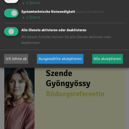
BEd
↓
1
Dienst
Bildungsreferent
Systemtechnische Notwendigkeit
(immer erforderlich)
↓
1
Dienst
Alle Dienste aktivieren oder deaktivieren
Mit diesem Schalter können Sie alle Dienste aktivieren oder
deaktivieren.
Ich lehne ab
Ausgewählte akzeptieren
Alle akzeptieren
Szende
Gyöngyössy
Bildungsreferentin