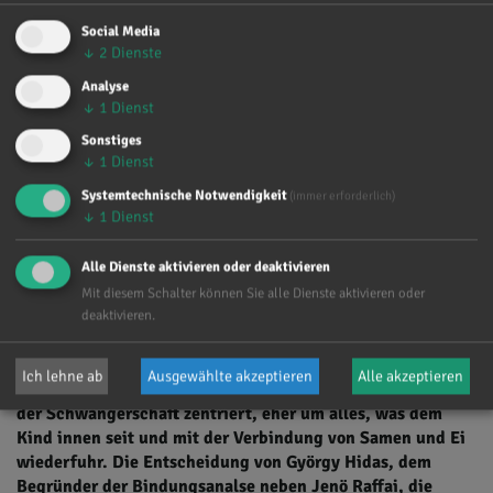
Social Media
↓
2
Dienste
9. INTERNATIONALE
Analyse
↓
1
Dienst
BINDUNGSANALYSE-TAGUNG
IN
Sonstiges
WÜRZBURG
↓
1
Dienst
Systemtechnische Notwendigkeit
(immer erforderlich)
19. - 21. Juni 2026
↓
1
Dienst
Von Anfang an verbunden - die Kraft der vorgeburtlichen
Alle Dienste aktivieren oder deaktivieren
Beziehung
Mit diesem Schalter können Sie alle Dienste aktivieren oder
deaktivieren.
Veranstaltende:
Gesellschaft für Bindungsanalyse nach
Hidas & Raffai e.V. - www.bindungsanalyse.de
Ich lehne ab
Ausgewählte akzeptieren
Alle akzeptieren
Die 9. Bindungsanalyse-Tagung ist nicht um den 9. Monat
der Schwangerschaft zentriert, eher um alles, was dem
Kind innen seit und mit der Verbindung von Samen und Ei
wiederfuhr. Die Entscheidung von György
Hidas, dem
Begründer der Bindungsanalse neben Jenö Raffai, die