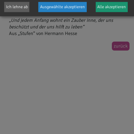
spannenden Zeit der Schwangerschaft und Geburt
begleiten zu dürfen.
Ich lehne ab
Ausgewählte akzeptieren
Alle akzeptieren
„Und jedem Anfang wohnt ein Zauber inne, der uns
beschützt und der uns hilft zu leben“
Aus „Stufen“ von Hermann Hesse
zurück