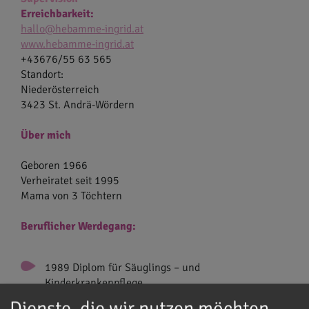
Erreichbarkeit:
hallo@hebamme-ingrid.at
www.hebamme-ingrid.at
+43676/55 63 565
Standort:
Niederösterreich
3423 St. Andrä-Wördern
Über mich
Geboren 1966
Verheiratet seit 1995
Mama von 3 Töchtern
Beruflicher Werdegang:
1989 Diplom für Säuglings – und
Kinderkrankenpflege
Arbeit mit Früh- und Neugeborenen (Mautner
Dienste, die wir nutzen möchten